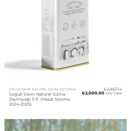
₺
2,857.14
SOĞUK SIKIM NATÜREL SIZMA ZEYTINYAĞI
Orijinal
Şu
₺
2,000.00
KDV Dahil
Soğuk Sıkım Natürel Sızma
fiyat:
andaki
Zeytinyağı 5 lt. (Hasat Sezonu
₺2,857.14.
fiyat:
₺2,000.00.
2024-2025)