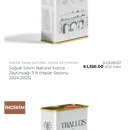
₺
1,928.57
SOĞUK SIKIM NATÜREL SIZMA ZEYTINYAĞI
Orijinal
Şu
₺
1,350.00
KDV Dahil
Soğuk Sıkım Natürel Sızma
fiyat:
andaki
Zeytinyağı 3 lt (Hasat Sezonu
₺1,928.57.
fiyat:
₺1,350.00.
2024-2025)
İNDİRİM