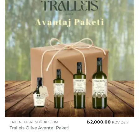
₺
2,000.00
KDV Dahil
ERKEN HASAT SOĞUK SIKIM
Tralleis Olive Avantaj Paketi