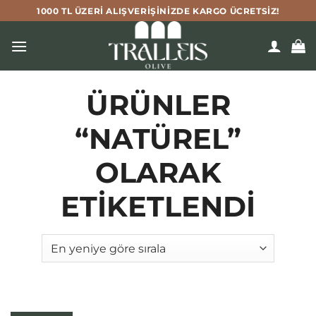
İçeriğe
1000 TL ÜZERI ALIŞVERIŞINIZDE KARGO ÜCRETSIZ!
atla
ÜRÜNLER
“NATÜREL”
OLARAK
ETIKETLENDI